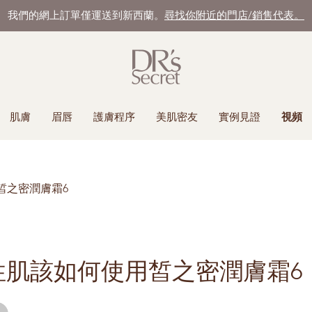
我們的網上訂單僅運送到新西蘭。
尋找你附近的門店/銷售代表。
肌膚
眉唇
護膚程序
美肌密友
實例見證
視頻
皙之密潤膚霜6
性肌該如何使用皙之密潤膚霜6