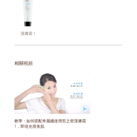
潔膚霜 1
相關視頻
教學：如何搭配奇麗纖使用皙之密潔膚霜
1，即現光滑美肌