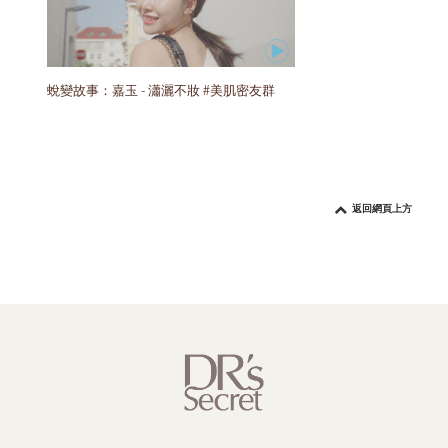
蛻變故事：嘉玉 - 瀟灑不妝 #美肌密友群
返回網頁上方