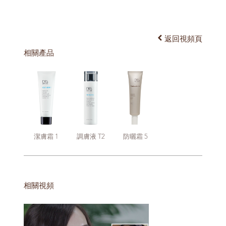
返回視頻頁
相關產品
潔膚霜 1
調膚液 T2
防曬霜 5
相關視頻