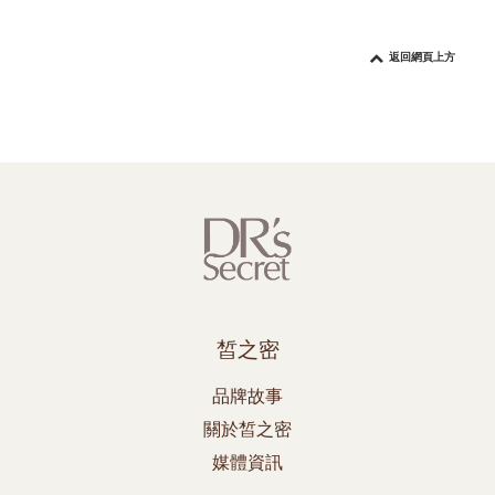
返回網頁上方
皙之密
品牌故事
關於皙之密
媒體資訊