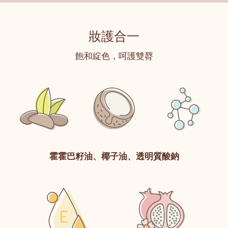
妝護合一
飽和綻色，呵護雙脣
霍霍巴籽油、椰子油、透明質酸鈉