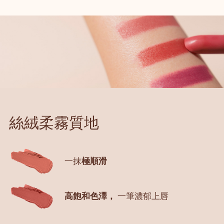
絲絨柔霧質地
一抹
極順滑
高飽和色澤，
一筆濃郁上唇