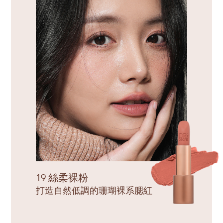
19 絲柔裸粉
打造自然低調的珊瑚裸系腮紅