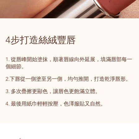
4步打造絲絨豐唇
1. 從唇峰開始塗抹，順著唇線向外延展，填滿唇部每一
個細節。
2.下唇從一側塗至另一側，均勻推開，打造乾淨唇形。
3. 多次疊擦更顯色，讓唇色更飽滿立體。
4. 最後用紙巾輕輕按壓，色澤服貼又自然。