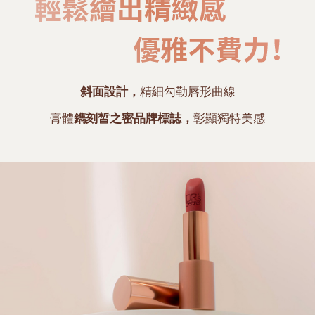
斜面設計，
精細勾勒唇形曲線
膏體
鐫刻皙之密品牌標誌，
彰顯獨特美感