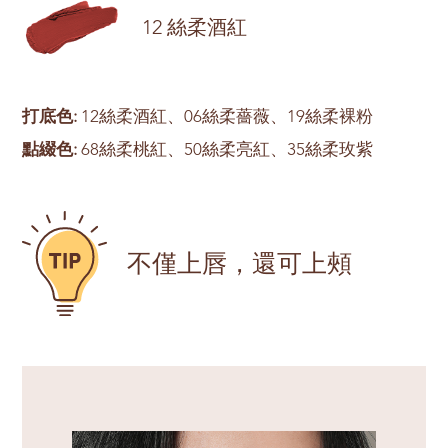
12 絲柔酒紅
打底色:
12絲柔酒紅、06絲柔薔薇、19絲柔裸粉
點綴色:
68絲柔桃紅、50絲柔亮紅、35絲柔玫紫
不僅上唇，還可上頰