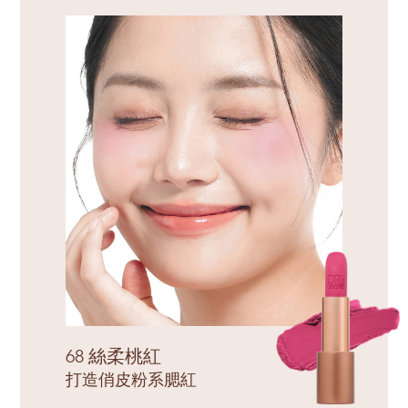
68 絲柔桃紅
打造俏皮粉系腮紅