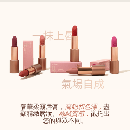
奢華柔霧唇膏，
高飽和色澤，
盡
顯精緻唇妝。
絲絨質感，
襯托出
您的與眾不同。