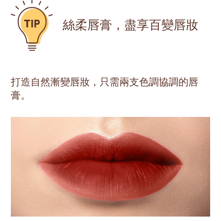
絲柔唇膏，盡享百變唇妝
打造自然漸變唇妝，只需兩支色調協調的唇
膏。