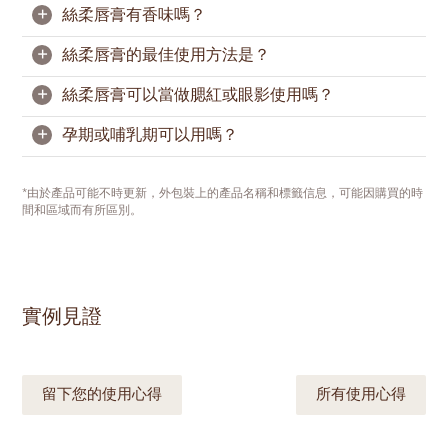
若唇部偏乾，建議先薄塗一層
按需疊擦，讓唇妝更飽滿。
修護潤唇膏
，再輕輕按
+
絲柔唇膏有香味嗎？
掉多餘潤唇膏，打造乾淨服帖的唇部底妝。
我們不進行動物實驗，但部分市場的法規可能仍要求
相關測試，因此絲柔唇膏暫不標示為“零殘忍”。
+
絲柔唇膏的最佳使用方法是？
絲柔唇膏帶有濃郁的可可、香草和奶油的柔和氣息，
締造奢雅格調。
+
絲柔唇膏可以當做腮紅或眼影使用嗎？
為達到最佳唇妝效果，建議先用
奇麗纖
溫和去除唇部
老廢角質。接著塗抹
修護潤唇膏
滋潤雙唇，輕輕按去
+
孕期或哺乳期可以用嗎？
多餘膏體，打造乾淨服帖的唇部底妝。
可以用作腮紅，不過不建議當眼影使用。因眼周肌膚
較為嬌嫩，所需安全規範有所不同，且產品配方並未
從唇部中央開始塗抹絲柔唇膏，輕暈至唇邊，再以面
針對此用途進行設計與測試。
由於每個人的具體情況不一樣，如果您有這方面的顧
*由於產品可能不時更新，外包裝上的產品名稱和標籤信息，可能因購買的時
紙修飾唇緣，呈現利落細緻的唇妝。
慮，我們會建議您徵求醫生的意見。如果您對某些成
間和區域而有所區別。
分有所顧慮，也請查看產品標籤。
實例見證
留下您的使用心得
所有使用心得