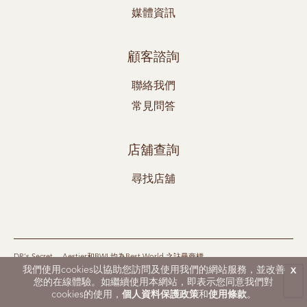
媒體資訊
顧客諮詢
聯絡我們
常見問答
店舖查詢
尋找店舖
DR's Secret、 Aestier和BWL均為Best World 之註冊商標。
© 2026 Best World. 保留所有權利。
我們使用cookies以協助您訪問及使用我們的網站服務，並改善
x
本頁僅適用於新西蘭市場
您的在線體驗。如繼續使用本網站，即表示您同意我們對
使用條款
|
個人資料保護政策
|
網站地圖
cookies的使用，
個人資料保護政策
和
使用條款
。