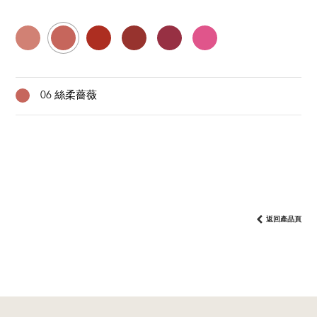
06 絲柔薔薇
返回產品頁