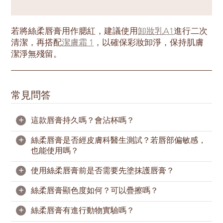
若將絲柔唇膏用作腮紅，建議使用
卸妝乳A1
進行二次
清潔，再搭配
潔膚霜 1
，以確保彩妝卸淨，保持肌膚
潔淨無殘留。
常見問答
+
這款唇膏持久嗎？會沾杯嗎？
+
絲柔唇膏是否經皮膚科醫生測試？若唇部偏敏感，
絲柔唇膏不屬於不沾杯唇膏，但上唇霧感顯色持久。
也能使用嗎？
如果需要，隨時補塗也很方便。
+
使用絲柔唇膏前是否需要先塗抹護唇膏？
絲柔唇膏經皮膚科醫生測試，配方溫和無刺激，唇部
肌膚較為脆弱也能安心使用。
+
絲柔唇膏顯色度如何？可以疊擦嗎？
絲柔唇膏添加霍霍巴籽油、椰子油和透明質酸鈉等一
本品適用於敏感肌，但仍建議使用前先進行局部測
系列滋養成分，維持雙唇滋潤、不拔乾。
+
絲柔唇膏有進行動物實驗嗎？
試；若出現不適，請停止使用。
絲柔唇膏採用高飽和色澤，一筆濃郁上唇，超顯色。