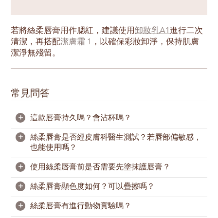
若將絲柔唇膏用作腮紅，建議使用
卸妝乳A1
進行二次
清潔，再搭配
潔膚霜 1
，以確保彩妝卸淨，保持肌膚
潔淨無殘留。
常見問答
+
這款唇膏持久嗎？會沾杯嗎？
+
絲柔唇膏是否經皮膚科醫生測試？若唇部偏敏感，
絲柔唇膏不屬於不沾杯唇膏，但上唇霧感顯色持久。
也能使用嗎？
如果需要，隨時補塗也很方便。
+
使用絲柔唇膏前是否需要先塗抹護唇膏？
絲柔唇膏經皮膚科醫生測試，配方溫和無刺激，唇部
肌膚較為脆弱也能安心使用。
+
絲柔唇膏顯色度如何？可以疊擦嗎？
絲柔唇膏添加霍霍巴籽油、椰子油和透明質酸鈉等一
本品適用於敏感肌，但仍建議使用前先進行局部測
系列滋養成分，維持雙唇滋潤、不拔乾。
+
絲柔唇膏有進行動物實驗嗎？
試；若出現不適，請停止使用。
絲柔唇膏採用高飽和色澤，一筆濃郁上唇，超顯色。