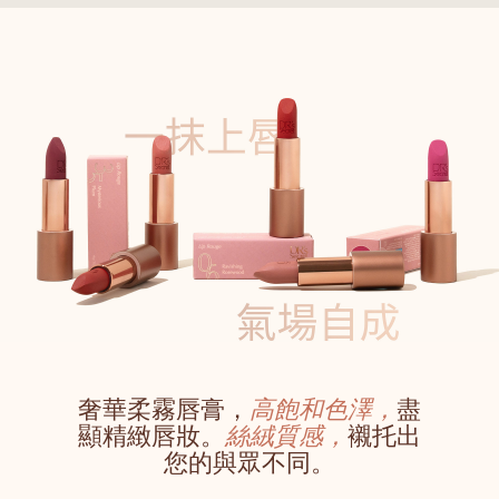
奢華柔霧唇膏，
高飽和色澤，
盡
顯精緻唇妝。
絲絨質感，
襯托出
您的與眾不同。