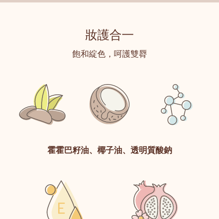
妝護合一
飽和綻色，呵護雙脣
霍霍巴籽油、椰子油、透明質酸鈉