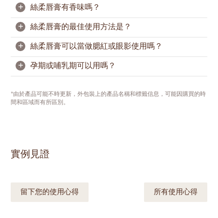
若唇部偏乾，建議先薄塗一層
按需疊擦，讓唇妝更飽滿。
修護潤唇膏
，再輕輕按
+
絲柔唇膏有香味嗎？
掉多餘潤唇膏，打造乾淨服帖的唇部底妝。
我們不進行動物實驗，但部分市場的法規可能仍要求
相關測試，因此絲柔唇膏暫不標示為“零殘忍”。
+
絲柔唇膏的最佳使用方法是？
絲柔唇膏帶有濃郁的可可、香草和奶油的柔和氣息，
締造奢雅格調。
+
絲柔唇膏可以當做腮紅或眼影使用嗎？
為達到最佳唇妝效果，建議先用
奇麗纖
溫和去除唇部
老廢角質。接著塗抹
修護潤唇膏
滋潤雙唇，輕輕按去
+
孕期或哺乳期可以用嗎？
多餘膏體，打造乾淨服帖的唇部底妝。
可以用作腮紅，不過不建議當眼影使用。因眼周肌膚
較為嬌嫩，所需安全規範有所不同，且產品配方並未
從唇部中央開始塗抹絲柔唇膏，輕暈至唇邊，再以面
針對此用途進行設計與測試。
由於每個人的具體情況不一樣，如果您有這方面的顧
*由於產品可能不時更新，外包裝上的產品名稱和標籤信息，可能因購買的時
紙修飾唇緣，呈現利落細緻的唇妝。
慮，我們會建議您徵求醫生的意見。如果您對某些成
間和區域而有所區別。
分有所顧慮，也請查看產品標籤。
實例見證
留下您的使用心得
所有使用心得