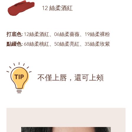
12 絲柔酒紅
打底色:
12絲柔酒紅、06絲柔薔薇、19絲柔裸粉
點綴色:
68絲柔桃紅、50絲柔亮紅、35絲柔玫紫
不僅上唇，還可上頰