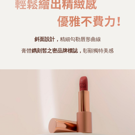
斜面設計，
精細勾勒唇形曲線
膏體
鐫刻皙之密品牌標誌，
彰顯獨特美感