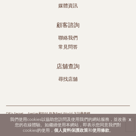
媒體資訊
顧客諮詢
聯絡我們
常見問答
店舖查詢
尋找店舖
DR's Secret、 Aestier和BWL均為Best World 之註冊商標。
© 2026 Best World. 保留所有權利。
我們使用cookies以協助您訪問及使用我們的網站服務，並改善
x
本頁僅適用於新西蘭市場
您的在線體驗。如繼續使用本網站，即表示您同意我們對
使用條款
|
個人資料保護政策
|
網站地圖
cookies的使用，
個人資料保護政策
和
使用條款
。