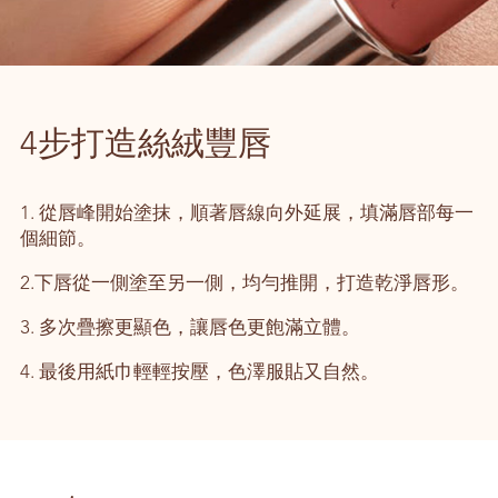
4步打造絲絨豐唇
1. 從唇峰開始塗抹，順著唇線向外延展，填滿唇部每一
個細節。
2.下唇從一側塗至另一側，均勻推開，打造乾淨唇形。
3. 多次疊擦更顯色，讓唇色更飽滿立體。
4. 最後用紙巾輕輕按壓，色澤服貼又自然。