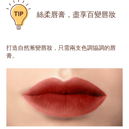
絲柔唇膏，盡享百變唇妝
打造自然漸變唇妝，只需兩支色調協調的唇
膏。