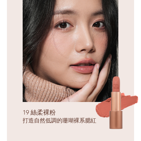
19 絲柔裸粉
打造自然低調的珊瑚裸系腮紅