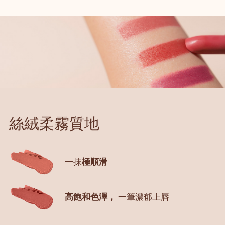
絲絨柔霧質地
一抹
極順滑
高飽和色澤，
一筆濃郁上唇