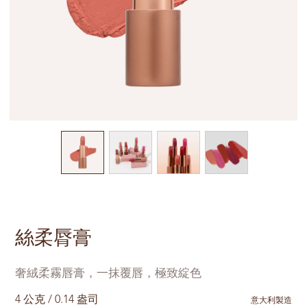
絲柔脣膏
奢絨柔霧唇膏，一抹覆唇，極致綻色
4 公克 / 0.14 盎司
意大利製造